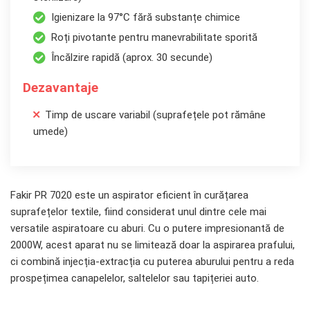
Igienizare la 97°C fără substanțe chimice
Roți pivotante pentru manevrabilitate sporită
Încălzire rapidă (aprox. 30 secunde)
Dezavantaje
Timp de uscare variabil (suprafețele pot rămâne
umede)
Fakir PR 7020 este un aspirator eficient în curățarea
suprafețelor textile, fiind considerat unul dintre cele mai
versatile aspiratoare cu aburi. Cu o putere impresionantă de
2000W, acest aparat nu se limitează doar la aspirarea prafului,
ci combină injecția-extracția cu puterea aburului pentru a reda
prospețimea canapelelor, saltelelor sau tapițeriei auto.