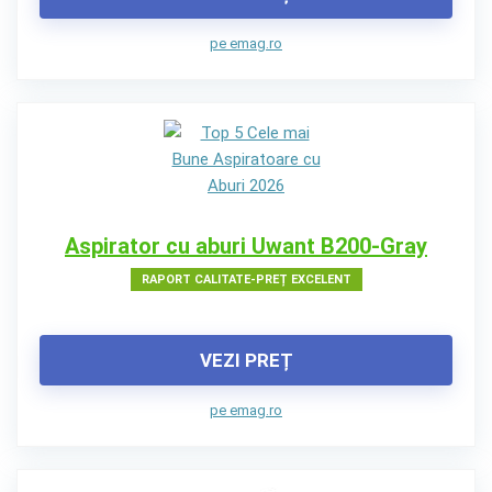
pe emag.ro
Aspirator cu aburi Uwant B200-Gray
RAPORT CALITATE-PREȚ EXCELENT
VEZI PREȚ
pe emag.ro