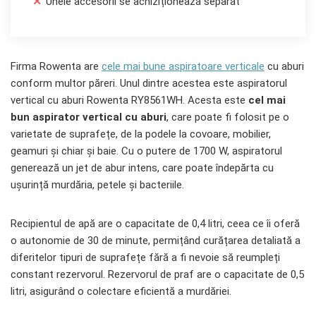
Unele accesorii se achiziționează separat
Firma Rowenta are
cele mai bune aspiratoare verticale
cu aburi
conform multor păreri. Unul dintre acestea este aspiratorul
vertical cu aburi Rowenta RY8561WH. Acesta este
cel mai
bun aspirator vertical cu aburi
, care poate fi folosit pe o
varietate de suprafețe, de la podele la covoare, mobilier,
geamuri și chiar și baie. Cu o putere de 1700 W, aspiratorul
generează un jet de abur intens, care poate îndepărta cu
ușurință murdăria, petele și bacteriile.
Recipientul de apă are o capacitate de 0,4 litri, ceea ce îi oferă
o autonomie de 30 de minute, permițând curățarea detaliată a
diferitelor tipuri de suprafețe fără a fi nevoie să reumpleți
constant rezervorul. Rezervorul de praf are o capacitate de 0,5
litri, asigurând o colectare eficientă a murdăriei.