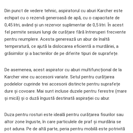
Din punct de vedere tehnic, aspiratorul cu aburi Karcher este
echipat cu o rezervă generoasă de apă, cu o capacitate de
0,45 litri, având și un rezervor suplimentar de 0,5 litri. În acest
fel permite sesiuni lungi de curățare fără întreruperi frecvente
pentru reumplere. Acesta generează un abur de înaltă
temperatură, ce ajută la dislocarea eficientă a murdăriei, a
grăsimilor și a bacteriilor de pe diferite tipuri de suprafețe.
De asemenea, acest aspirator cu aburi multifuncțional de la
Karcher vine cu accesorii variate. Setul pentru curățarea
podelelor cuprinde trei accesorii distincte pentru suprafețe
dure și covoare. Mai sunt incluse duzele pentru ferestre (mare
și mică) și o duză îngustă destinată aspirației cu abur.
Duza pentru rosturi este ideală pentru curățarea fisurilor sau
altor zone înguste, în care particulele de praf și murdăria se
pot aduna. Pe de altă parte, peria pentru mobilă este potrivită