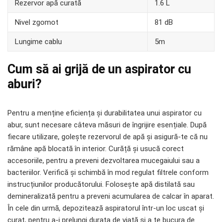
Rezervor apă curată
1.6 L
Nivel zgomot
81 dB
Lungime cablu
5m
Cum să ai grijă de un aspirator cu
aburi?
Pentru a menține eficiența și durabilitatea unui aspirator cu
abur, sunt necesare câteva măsuri de îngrijire esențiale. După
fiecare utilizare, golește rezervorul de apă și asigură-te că nu
rămâne apă blocată în interior. Curăță și usucă corect
accesoriile, pentru a preveni dezvoltarea mucegaiului sau a
bacteriilor. Verifică și schimbă în mod regulat filtrele conform
instrucțiunilor producătorului. Folosește apă distilată sau
demineralizată pentru a preveni acumularea de calcar în aparat.
În cele din urmă, depozitează aspiratorul într-un loc uscat și
curat, pentru a-i prelungi durata de viață și a te bucura de