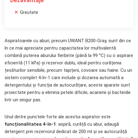
Dezavantaje
Greutate
Aspiratoarele cu aburi, precum UWANT B200-Gray, sunt din ce
în ce mai apreciate pentru capacitatea lor multivalentă:
combină puterea aburului fierbinte (până la 99 °C) cu o aspirare
eficientă (11 kPa) și rezervor dublu, ideal pentru curățenia
țesăturilor sensibile, precum tapițerii, covoare sau haine. Cu un
sistem complet 4-în-1 care include și dozarea automată a
detergentului și funcția de autocurățare, aceste aparate sunt
proiectate pentru a elimina petele dificile, acarienii și bacteriile
într-un singur pas.
Unul dintre punctele forte ale acestui aspirator este
funcționalitatea 4-în-1
: aspiră, curăță cu abur, adaugă
detergent prin rezervorul dedicat de 200 ml și se autocurăță