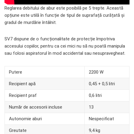
Reglarea debitului de abur este posibilă pe 5 trepte. Această
opțiune este utilă în funcție de tipul de suprafață curățată și
gradul de murdărie întâlnit.
SV7 dispune de o funcționalitate de protecție împotriva
accesului copiilor, pentru ca cei mici nu să nu poată manipula
sau folosi aspiratorul în mod accidental sau nesupravegheat.
Putere
2200 W
Recipient apă
0,45 + 0,5 litri
Recipient praf
0,6 litri
Număr de accesorii incluse
13
Autonomie aburi
Nespecificat
Greutate
9,4 kg