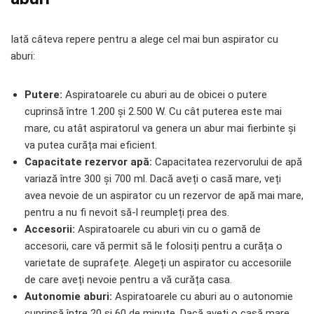
Iată câteva repere pentru a alege cel mai bun aspirator cu
aburi:
Putere:
Aspiratoarele cu aburi au de obicei o putere
cuprinsă între 1.200 și 2.500 W. Cu cât puterea este mai
mare, cu atât aspiratorul va genera un abur mai fierbinte și
va putea curăța mai eficient.
Capacitate rezervor apă:
Capacitatea rezervorului de apă
variază între 300 și 700 ml. Dacă aveți o casă mare, veți
avea nevoie de un aspirator cu un rezervor de apă mai mare,
pentru a nu fi nevoit să-l reumpleți prea des.
Accesorii:
Aspiratoarele cu aburi vin cu o gamă de
accesorii, care vă permit să le folosiți pentru a curăța o
varietate de suprafețe. Alegeți un aspirator cu accesoriile
de care aveți nevoie pentru a vă curăța casa.
Autonomie aburi:
Aspiratoarele cu aburi au o autonomie
cuprinsă între 20 și 60 de minute. Dacă aveți o casă mare,