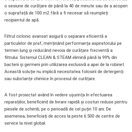
o sesiune de curățare de până la 40 de minute sau de a acoperi
o suprafață de 100 m2 fără a fi necesar să reumpleți
recipientul de apă.
Filtrul ciclonic avansat asigură o separare eficientă a
particulelor de praf, menținând performanța aspiratorului pe
termen lung și reducând nevoia de curățare frecventă a
filtrului. Sistemul CLEAN & STEAM elimină până la 99% din
bacterii și germeni prin utilizarea exclusivă a apei de la robinet.
Această soluție nu implică necesitatea folosirii de detergenți
sau substanțe chimice în procesul de curățare.
A fost proiectat având în vedere ușurința în efectuarea
reparațiilor, beneficiind de livrare rapidă și costuri reduse pentru
piesele de schimb, pe o perioadă de cel puțin 10 ani. De
asemenea, beneficiați de acces la peste 6.500 de centre de
service la nivel global.