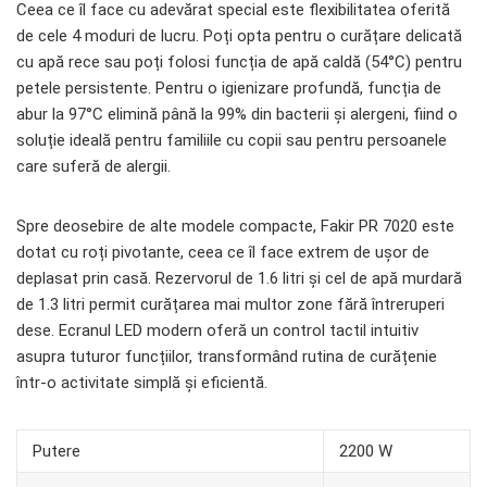
Ceea ce îl face cu adevărat special este flexibilitatea oferită
de cele 4 moduri de lucru. Poți opta pentru o curățare delicată
cu apă rece sau poți folosi funcția de apă caldă (54°C) pentru
petele persistente. Pentru o igienizare profundă, funcția de
abur la 97°C elimină până la 99% din bacterii și alergeni, fiind o
soluție ideală pentru familiile cu copii sau pentru persoanele
care suferă de alergii.
Spre deosebire de alte modele compacte, Fakir PR 7020 este
dotat cu roți pivotante, ceea ce îl face extrem de ușor de
deplasat prin casă. Rezervorul de 1.6 litri și cel de apă murdară
de 1.3 litri permit curățarea mai multor zone fără întreruperi
dese. Ecranul LED modern oferă un control tactil intuitiv
asupra tuturor funcțiilor, transformând rutina de curățenie
într-o activitate simplă și eficientă.
Putere
2200 W