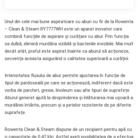
Unul din cele mai bune aspiratoare cu aburi cu fir de la Rowenta
– Clean & Steam RY7777WH este un aparat inovator care
combină funcțiile de aspirare și curățare cu abur. Prin funcția
sa dulbă, elimină murdăria vizibilă și bacteriile invizibile. Mai mult
decât atât, praful este aspirat înainte ca aburul să acționeze,
secvența aceasta asigurând o calitatea superioară a curățirii.
Intensitatea fluxului de abur permite ajustarea în funcție de
tipul de pardoseală pe care se acționează, indiferent dacă este
vorba de parchet, gresie, linoleum sau alte tipuri de suprafețe.
Aburul generat ajută la desprinderea și înlăturarea mai ușoară a
murdăriei întărite, precum și a petelor rezistente de pe diferite
suprafețe.
Rowenta Clean & Steam dispune de un recipient pentru apă cu
o capacitate de 0,47 litri. Astfel aveți posibilitatea de a efectua