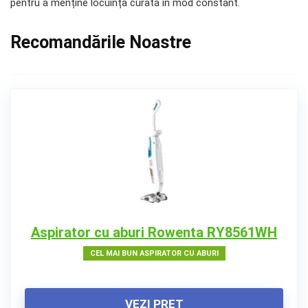
pentru a menține locuința curată în mod constant.
Recomandările Noastre
Aspirator cu aburi Rowenta RY8561WH
CEL MAI BUN ASPIRATOR CU ABURI
VEZI PREȚ