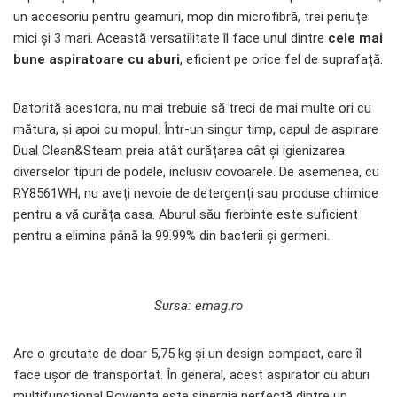
un accesoriu pentru geamuri, mop din microfibră, trei periuțe
mici și 3 mari. Această versatilitate îl face unul dintre
cele mai
bune aspiratoare cu aburi
, eficient pe orice fel de suprafață.
Datorită acestora, nu mai trebuie să treci de mai multe ori cu
mătura, și apoi cu mopul. Într-un singur timp, capul de aspirare
Dual Clean&Steam preia atât curățarea cât și igienizarea
diverselor tipuri de podele, inclusiv covoarele. De asemenea, cu
RY8561WH, nu aveți nevoie de detergenți sau produse chimice
pentru a vă curăța casa. Aburul său fierbinte este suficient
pentru a elimina până la 99.99% din bacterii și germeni.
Sursa: emag.ro
Are o greutate de doar 5,75 kg și un design compact, care îl
face ușor de transportat. În general, acest aspirator cu aburi
multifuncțional Rowenta este sinergia perfectă dintre un