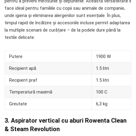
pentru a preveni mirosurile și depunerile. Această versatilitate îl
face ideal pentru familiile cu copii sau animale de companie,
unde igiena și eliminarea alergenilor sunt esențiale. În plus,
timpul rapid de încălzire și accesoriile incluse permit adaptarea
la multiple scenarii de curățare – de la podele dure până la
textile delicate.
Putere
1900 W
Recipient apă
1.5 litri
Recipient praf
1.5 litri
Temperatură maximă
100 C
Greutate
6,3 kg
3. Aspirator vertical cu aburi Rowenta Clean
& Steam Revolution