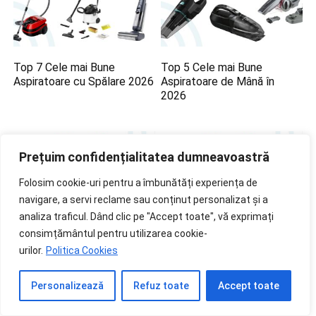
Top 7 Cele mai Bune
Top 5 Cele mai Bune
Aspiratoare cu Spălare 2026
Aspiratoare de Mână în
2026
Prețuim confidențialitatea dumneavoastră
Folosim cookie-uri pentru a îmbunătăți experiența de
navigare, a servi reclame sau conținut personalizat și a
analiza traficul. Dând clic pe "Accept toate", vă exprimați
consimțământul pentru utilizarea cookie-
Top 7 Cele mai Bune
Cel Mai Bun Aspirator Dyson
urilor.
Politica Cookies
Aspiratoare cu Sac 2026
în 2026
Personalizează
Refuz toate
Accept toate