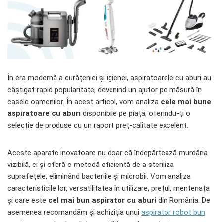
În era modernă a curățeniei și igienei, aspiratoarele cu aburi au
câștigat rapid popularitate, devenind un ajutor pe măsură în
casele oamenilor. În acest articol, vom analiza
cele mai bune
aspiratoare cu aburi
disponibile pe piață, oferindu-ți o
selecție de produse cu un raport preț-calitate excelent.
Aceste aparate inovatoare nu doar că îndepărtează murdăria
vizibilă, ci și oferă o metodă eficientă de a steriliza
suprafețele, eliminând bacteriile și microbii. Vom analiza
caracteristicile lor, versatilitatea în utilizare, prețul, mentenața
și care este
cel mai bun aspirator cu aburi
din România. De
asemenea recomandăm și achiziția unui
aspirator robot bun